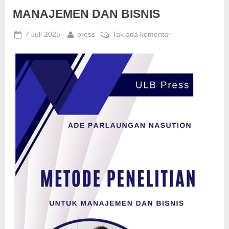
Labuhanbatu.
Jejak
MANAJEMEN DAN BISNIS
Keilmuan,
Keteladanan,
Dan
Posted
By
pada
7 Juli 2025
press
Tak ada komentar
Warisan
Abadi
on
METODE
Dari
PENELITIAN
Ulama
Besar
UNTUK
Nusantara”
MANAJEMEN
DAN
BISNIS