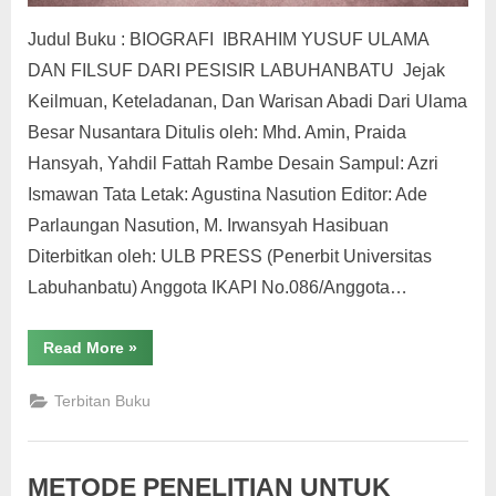
Judul Buku : BIOGRAFI IBRAHIM YUSUF ULAMA
DAN FILSUF DARI PESISIR LABUHANBATU Jejak
Keilmuan, Keteladanan, Dan Warisan Abadi Dari Ulama
Besar Nusantara Ditulis oleh: Mhd. Amin, Praida
Hansyah, Yahdil Fattah Rambe Desain Sampul: Azri
Ismawan Tata Letak: Agustina Nasution Editor: Ade
Parlaungan Nasution, M. Irwansyah Hasibuan
Diterbitkan oleh: ULB PRESS (Penerbit Universitas
Labuhanbatu) Anggota IKAPI No.086/Anggota…
“Biografi
Read More
»
H.
Ibrahim
Yusuf
Terbitan Buku
:
Ulama
Dan
Filsuf
Dari
METODE PENELITIAN UNTUK
Pesisir