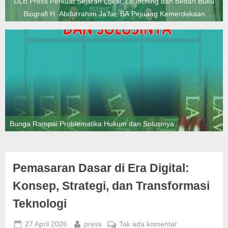
ULB Press Perkuat Sejarah Lokal: Launching dan Bedah Buku
Biografi H. Abdurrahim Ja’far, BA Pejuang Kemerdekaan
Politikus dan Ulama Labuhanbatu
Bunga Rampai Problematika Hukum dan Solusinya
Pemasaran Dasar di Era Digital:
Konsep, Strategi, dan Transformasi
Teknologi
Posted
By
pada
27 April 2026
press
Tak ada komentar