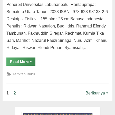
Penerbit Universitas Labuhanbatu, Rantauprapat
Sumatera Utara Tahun: 2023 ISBN : 978-623-98138-2-6
Deskripsi Fisik vii, 155 hlm.; 23 cm Bahasa Indonesia
Penulis : Ridwan Nasution, Budi Idris, Rahmad Efendy
Tambunan, Fakhruddin Siregar, Rachmat, Kurnia Tika
Sari, Marihot, Nazarul Fauzi Sinaga, Nurul Azmi, Khairul
Hidayat, Riswan Efendi Pohan, Syamsiah,…
“Manajemen
Read More
»
Keuangan”
Terbitan Buku
Paginasi
1
2
Berikutnya
pos