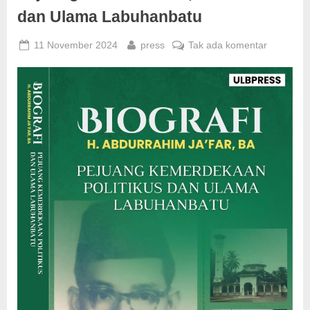
BA
dan Ulama Labuhanbatu
Pejuang
Kemerdekaan
Politikus
Posted
By
pada
dan
11 November 2024
press
Tak ada komentar
Ulama
on
Biografi
Labuhanbatu”
H.
Abdurrah
Ja’far,BA
Pejuang
Kemerdek
Politikus
dan
Ulama
Labuhanb