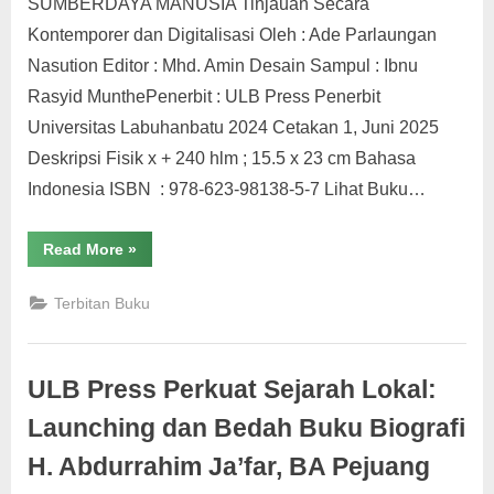
SUMBERDAYA MANUSIA Tinjauan Secara
Kontemporer dan Digitalisasi Oleh : Ade Parlaungan
Nasution Editor : Mhd. Amin Desain Sampul : Ibnu
Rasyid MunthePenerbit : ULB Press Penerbit
Universitas Labuhanbatu 2024 Cetakan 1, Juni 2025
Deskripsi Fisik x + 240 hlm ; 15.5 x 23 cm Bahasa
Indonesia ISBN : 978-623-98138-5-7 Lihat Buku…
“MANAJEMEN
Read More
»
PENGEMBANGAN
SUMBERDAYA
MANUSIA
Terbitan Buku
Tinjauan
Secara
Kontemporer
dan
Digitalisasi”
ULB Press Perkuat Sejarah Lokal:
Launching dan Bedah Buku Biografi
H. Abdurrahim Ja’far, BA Pejuang