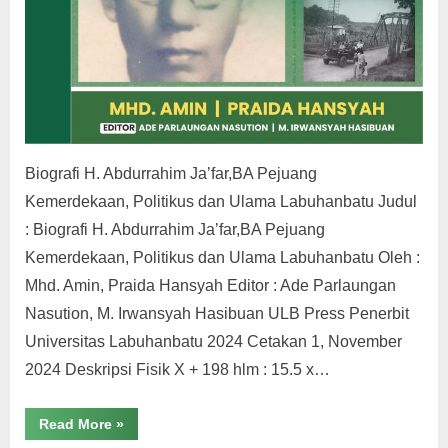
Biografi H. Abdurrahim Ja’far,BA Pejuang
Kemerdekaan, Politikus dan Ulama Labuhanbatu Judul
: Biografi H. Abdurrahim Ja’far,BA Pejuang
Kemerdekaan, Politikus dan Ulama Labuhanbatu Oleh :
Mhd. Amin, Praida Hansyah Editor : Ade Parlaungan
Nasution, M. Irwansyah Hasibuan ULB Press Penerbit
Universitas Labuhanbatu 2024 Cetakan 1, November
2024 Deskripsi Fisik X + 198 hlm : 15.5 x…
“Biografi
Read More
»
H.