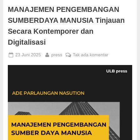
Pendekatan
IT)”
MANAJEMEN PENGEMBANGAN
SUMBERDAYA MANUSIA Tinjauan
Secara Kontemporer dan
Digitalisasi
Posted
By
pada
23 Juni 2025
press
Tak ada komentar
on
MANAJEMEN
PENGEMBANG
SUMBERDAYA
MANUSIA
Tinjauan
Secara
Kontemporer
dan
Digitalisasi