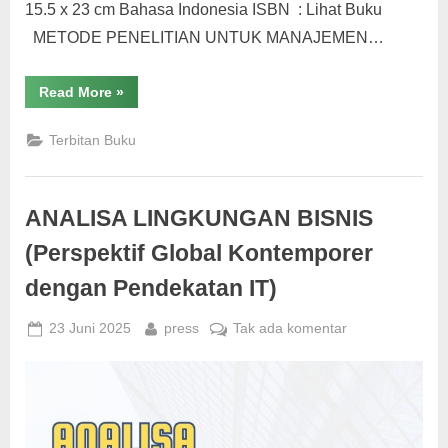
15.5 x 23 cm Bahasa Indonesia ISBN : Lihat Buku
METODE PENELITIAN UNTUK MANAJEMEN…
“METODE
Read More
»
PENELITIAN
UNTUK
MANAJEMEN
Terbitan Buku
DAN
BISNIS”
ANALISA LINGKUNGAN BISNIS
(Perspektif Global Kontemporer
dengan Pendekatan IT)
Posted
By
pada
23 Juni 2025
press
Tak ada komentar
on
ANALISA
LINGKUNGAN
BISNIS
(Perspektif
Global