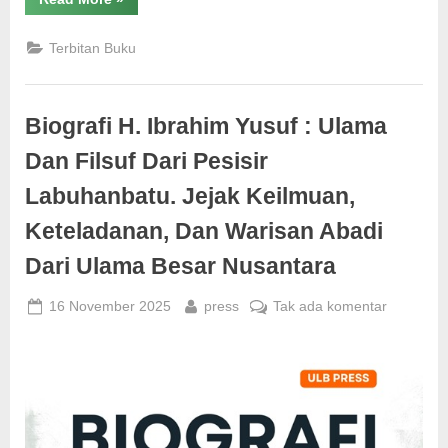
Dasar
di
Era
Terbitan Buku
Digital:
Konsep,
Strategi,
dan
Transformasi
Biografi H. Ibrahim Yusuf : Ulama
Teknologi”
Dan Filsuf Dari Pesisir
Labuhanbatu. Jejak Keilmuan,
Keteladanan, Dan Warisan Abadi
Dari Ulama Besar Nusantara
Posted
By
pada
16 November 2025
press
Tak ada komentar
on
Biografi
H.
Ibrahim
Yusuf
:
Ulama