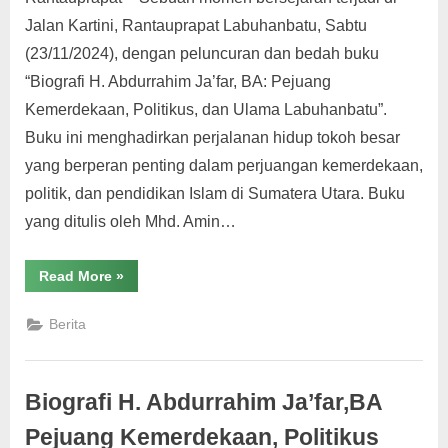
Kemerde
Jalan Kartini, Rantauprapat Labuhanbatu, Sabtu
Politikus
dan
(23/11/2024), dengan peluncuran dan bedah buku
Ulama
“Biografi H. Abdurrahim Ja’far, BA: Pejuang
Labuhanb
Kemerdekaan, Politikus, dan Ulama Labuhanbatu”.
Buku ini menghadirkan perjalanan hidup tokoh besar
yang berperan penting dalam perjuangan kemerdekaan,
politik, dan pendidikan Islam di Sumatera Utara. Buku
yang ditulis oleh Mhd. Amin…
“ULB
Read More
»
Press
Perkuat
Sejarah
Berita
Lokal:
Launching
dan
Bedah
Buku
Biografi H. Abdurrahim Ja’far,BA
Biografi
H.
Abdurrahim
Pejuang Kemerdekaan, Politikus
Ja’far,