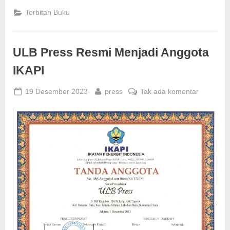
Abdurrahim
Ja’far,BA
Terbitan Buku
Pejuang
Kemerdekaan,
Politikus
dan
Ulama
ULB Press Resmi Menjadi Anggota
Labuhanbatu”
IKAPI
Posted
By
pada
19 Desember 2023
press
Tak ada komentar
on
ULB
Press
Resmi
Menjadi
Anggota
IKAPI