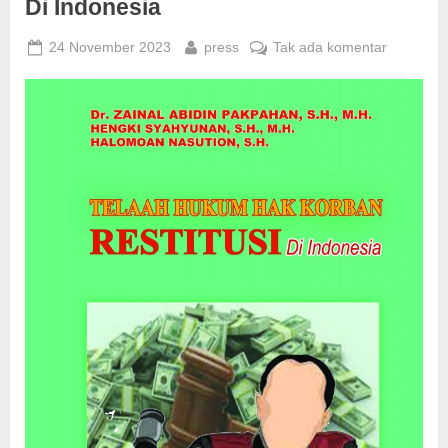
Di Indonesia
Posted
By
pada
24 November 2023
press
Tak ada komentar
on
Telaah
Hukum
Hak
Korban
Restitusi
Di
Indonesia