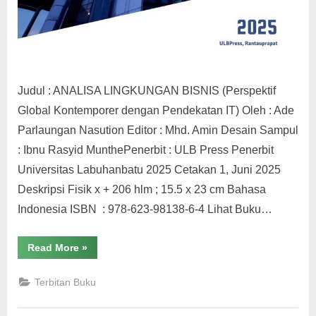
Judul : ANALISA LINGKUNGAN BISNIS (Perspektif
Global Kontemporer dengan Pendekatan IT) Oleh : Ade
Parlaungan Nasution Editor : Mhd. Amin Desain Sampul
: Ibnu Rasyid MunthePenerbit : ULB Press Penerbit
Universitas Labuhanbatu 2025 Cetakan 1, Juni 2025
Deskripsi Fisik x + 206 hlm ; 15.5 x 23 cm Bahasa
Indonesia ISBN : 978-623-98138-6-4 Lihat Buku…
“ANALISA
Read More
»
LINGKUNGAN
BISNIS
(Perspektif
Terbitan Buku
Global
Kontemporer
dengan