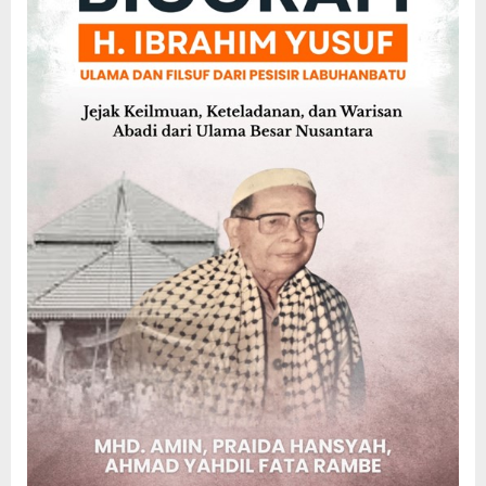
Dan
Filsuf
Dari
Pesisir
Labuhanb
Jejak
Keilmuan
Ketelada
Dan
Warisan
Abadi
Dari
Ulama
Besar
Nusantar